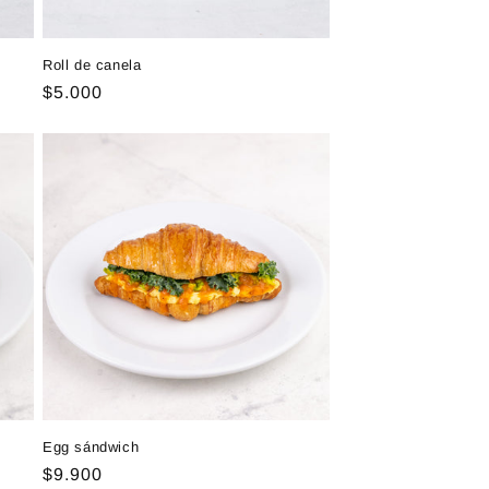
Roll de canela
Precio
$5.000
habitual
Egg sándwich
Precio
$9.900