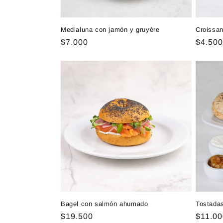
Medialuna con jamón y gruyère
Croissan
Precio
$7.000
Precio
$4.500
habitual
habitu
Bagel con salmón ahumado
Tostada
Precio
$19.500
Precio
$11.00