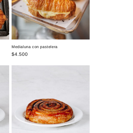
Medialuna con pastelera
Precio
$4.500
habitual