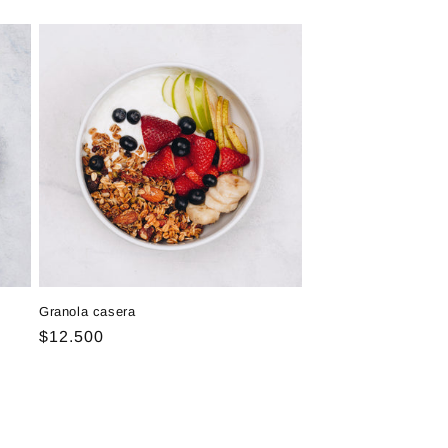
habitual
Granola casera
Precio
$12.500
habitual