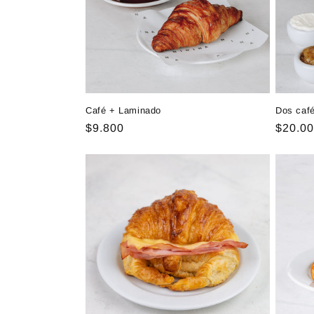
i
ó
n
Café + Laminado
Dos caf
Precio
$9.800
Precio
$20.0
:
habitual
habitu