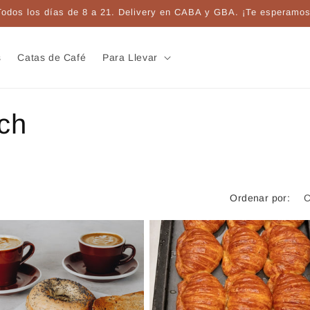
Todos los días de 8 a 21. Delivery en CABA y GBA. ¡Te esperamos
s
Catas de Café
Para Llevar
ch
Ordenar por: