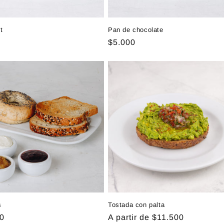
t
Pan de chocolate
Precio
$5.000
al
habitual
s
Tostada con palta
0
Precio
A partir de $11.500