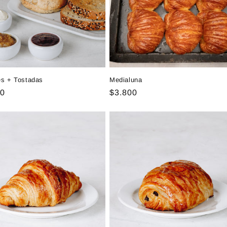
és + Tostadas
Medialuna
00
Precio
$3.800
al
habitual