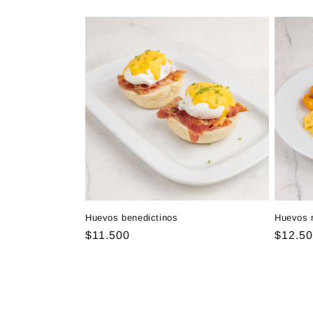
habitual
habitu
Huevos benedictinos
Huevos 
Precio
$11.500
Precio
$12.5
habitual
habitu