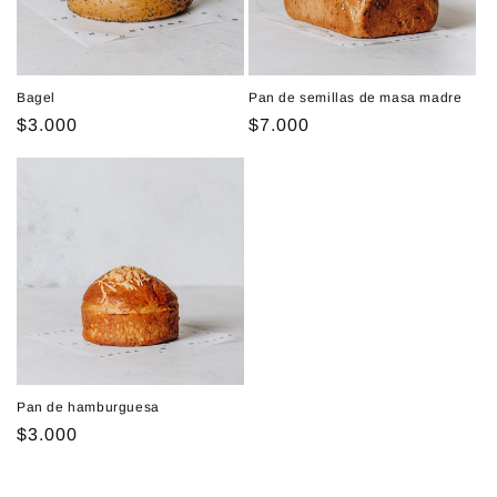
ó
n
:
Bagel
Pan de semillas de masa madre
Precio
$3.000
Precio
$7.000
habitual
habitual
Pan de hamburguesa
Precio
$3.000
habitual