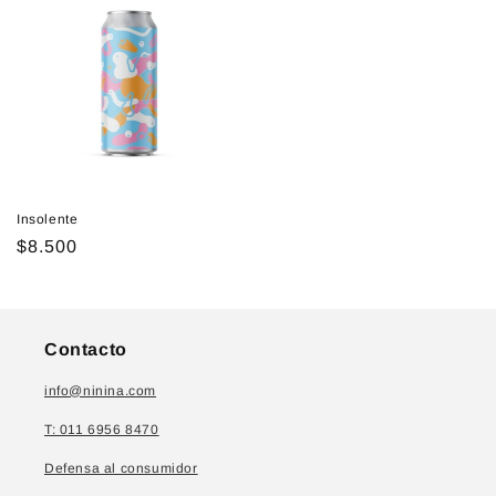
Insolente
Precio
$8.500
habitual
Contacto
info@ninina.com
T: 011 6956 8470
Defensa al consumidor