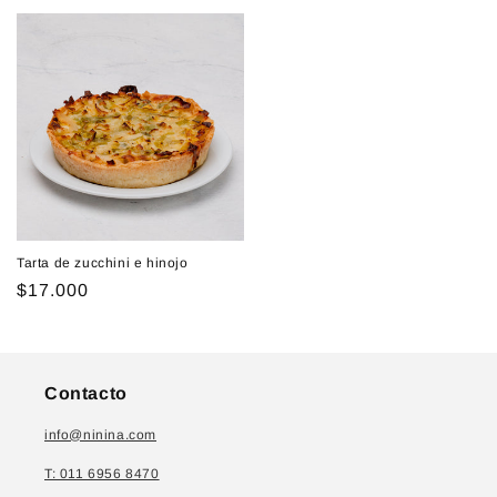
habitual
habitual
Tarta de zucchini e hinojo
Precio
$17.000
habitual
Contacto
info@ninina.com
T: 011 6956 8470