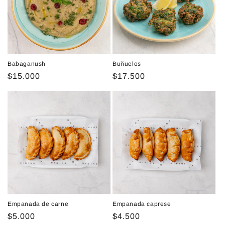
ó
n
:
Babaganush
Buñuelos
Precio
$15.000
Precio
$17.500
habitual
habitual
Empanada de carne
Empanada caprese
Precio
$5.000
Precio
$4.500