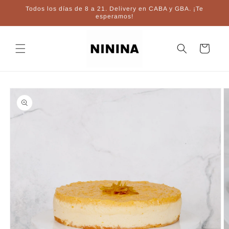
Ir
Todos los días de 8 a 21. Delivery en CABA y GBA. ¡Te
directamente
esperamos!
al contenido
Carrito
Ir
directamente
a la
información
del producto