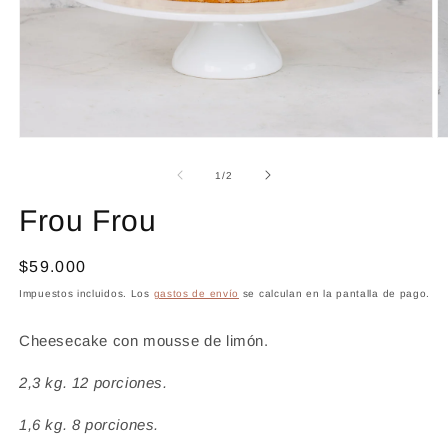
Abrir
Ab
elemento
e
multimedia
m
de
1
/
2
1
2
en
e
Frou Frou
una
u
ventana
v
modal
m
Precio
$59.000
habitual
Impuestos incluidos. Los
gastos de envío
se calculan en la pantalla de pago.
Cheesecake con mousse de limón.
2,3 kg. 12 porciones.
1,6 kg. 8 porciones.