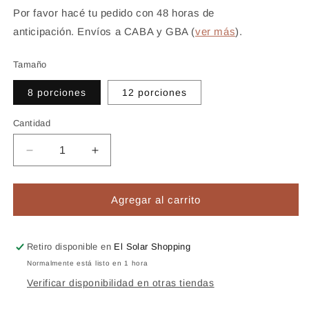
Por favor hacé tu pedido con 48 horas de
anticipación.
Envíos a CABA y GBA (
ver más
).
Tamaño
8 porciones
12 porciones
Cantidad
Reducir
Aumentar
cantidad
cantidad
para
para
Frou
Frou
Agregar al carrito
Frou
Frou
Retiro disponible en
El Solar Shopping
Normalmente está listo en 1 hora
Verificar disponibilidad en otras tiendas