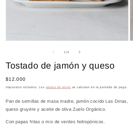
Abrir
Ab
elemento
e
multimedia
m
de
1
/
3
1
2
en
e
Tostado de jamón y queso
una
u
ventana
v
modal
m
Precio
$12.000
habitual
Impuestos incluidos. Los
gastos de envío
se calculan en la pantalla de pago.
Pan de semillas de masa madre, jamón cocido Las Dinas,
queso gruyère y aceite de oliva Zuelo Orgánico.
Con
papas fritas o mix de verdes hidropónicos
.