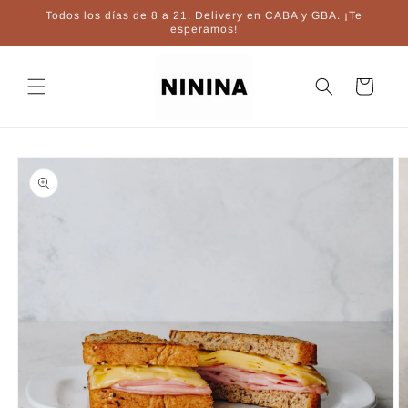
Ir
Todos los días de 8 a 21. Delivery en CABA y GBA. ¡Te
directamente
esperamos!
al contenido
Carrito
Ir
directamente
a la
información
del producto