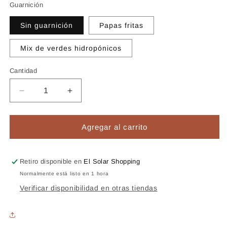
Guarnición
Sin guarnición
Papas fritas
Mix de verdes hidropónicos
Cantidad
Reducir
Aumentar
cantidad
cantidad
para
para
Tostado
Tostado
Agregar al carrito
de
de
jamón
jamón
y
y
Retiro disponible en
El Solar Shopping
queso
queso
Normalmente está listo en 1 hora
Verificar disponibilidad en otras tiendas