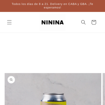
Ir
Todos los días de 8 a 21. Delivery en CABA y GBA. ¡Te
directamente
esperamos!
al contenido
Carrito
Ir
directamente
a la
información
del producto