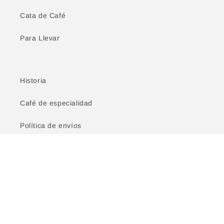
Cata de Café
Para Llevar
Historia
Café de especialidad
Política de envíos
Facebook
Instagram
Formas
© 2026,
Ninina
Tecnología de Shopify
de