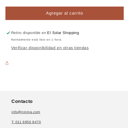
cantidad
cantidad
para
para
Casi
Casi
Agregar al carrito
Hawaii
Hawaii
Retiro disponible en
El Solar Shopping
Normalmente está listo en 1 hora
Verificar disponibilidad en otras tiendas
Contacto
info@ninina.com
T: 011 6956 8470