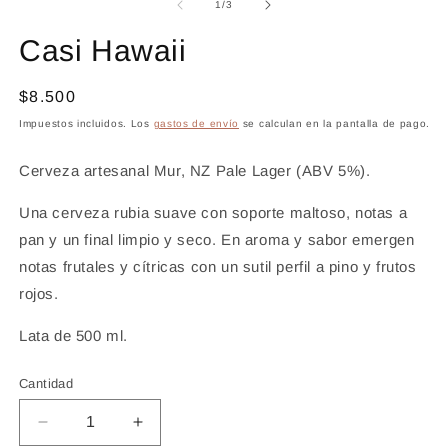
de
1
/
3
Casi Hawaii
Precio
$8.500
habitual
Impuestos incluidos. Los
gastos de envío
se calculan en la pantalla de pago.
Cerveza artesanal Mur, NZ Pale Lager (ABV 5%).
Una cerveza rubia suave con soporte maltoso, notas a
pan y un final limpio y seco. En aroma y sabor emergen
notas frutales y cítricas con un sutil perfil a pino y frutos
rojos.
Lata de 500 ml.
Cantidad
Reducir
Aumentar