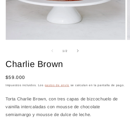
Abrir
Ab
elemento
e
multimedia
m
de
1
/
2
1
2
en
e
Charlie Brown
una
u
ventana
v
modal
m
Precio
$59.000
habitual
Impuestos incluidos. Los
gastos de envío
se calculan en la pantalla de pago.
Torta Charlie Brown, con tres capas de bizcochuelo de
vainilla intercaladas con mousse de chocolate
semiamargo y mousse de dulce de leche.