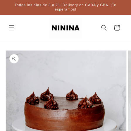
Ir
Todos los días de 8 a 21. Delivery en CABA y GBA. ¡Te
directamente
esperamos!
al contenido
Carrito
Ir
directamente
a la
información
del producto