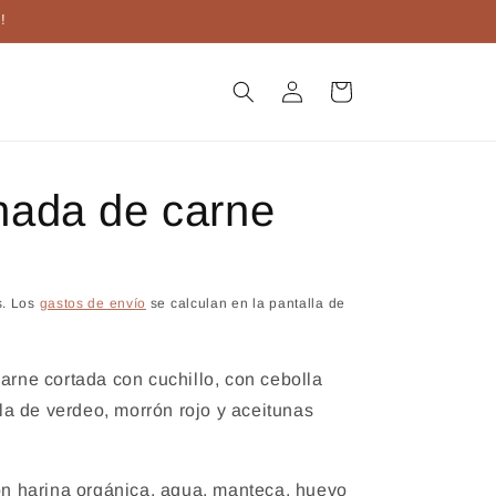
!
Iniciar
Carrito
sesión
ada de carne
s. Los
gastos de envío
se calculan en la pantalla de
rne cortada con cuchillo, con cebolla
la de verdeo, morrón rojo y aceitunas
n harina orgánica, agua, manteca, huevo