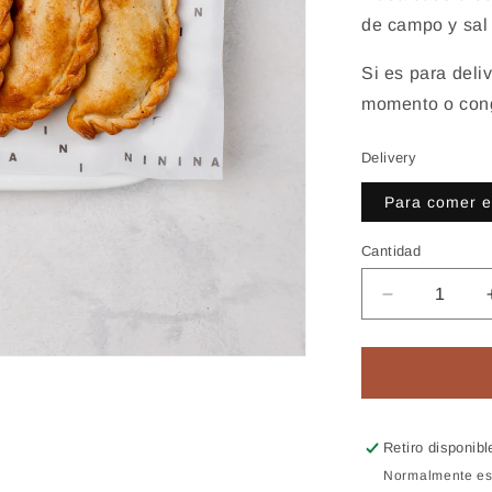
de campo y sal
Si es para deli
momento o con
Delivery
Para comer 
Cantidad
Reducir
cantidad
para
Empanada
de
carne
Retiro disponib
Normalmente est