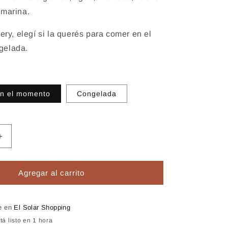
 marina.
very, elegí si la querés para comer en el
gelada.
en el momento
Congelada
Aumentar
cantidad
para
Empanada
Agregar al carrito
de
carne
le en
El Solar Shopping
á listo en 1 hora