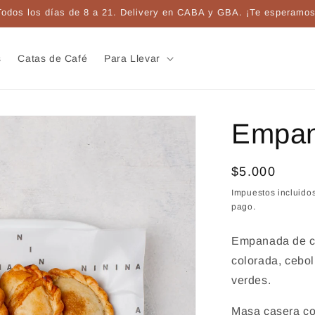
Todos los días de 8 a 21. Delivery en CABA y GBA. ¡Te esperamos
s
Catas de Café
Para Llevar
Empan
Precio
$5.000
habitual
Impuestos incluido
pago.
Empanada de ca
colorada, cebol
verdes.
Masa casera co