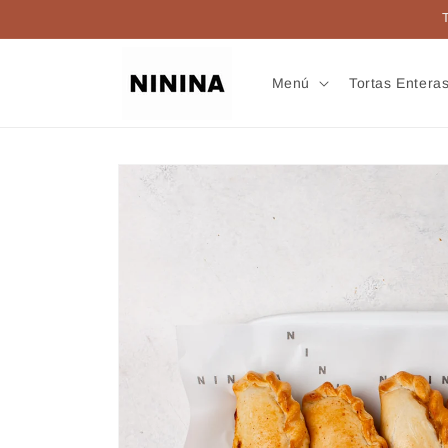
Ir
directamente
al contenido
Menú
Tortas Entera
Ir
directamente
a la
información
del producto