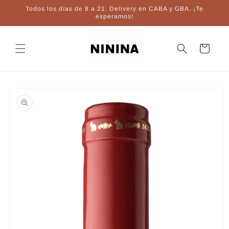
Ir
Todos los días de 8 a 21. Delivery en CABA y GBA. ¡Te
directamente
esperamos!
al contenido
Carrito
Ir
directamente
a la
información
del producto