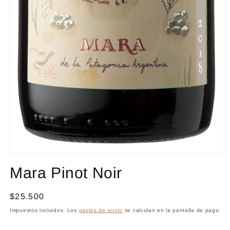
Abrir
elemento
Mara Pinot Noir
multimedia
1
en
una
Precio
$25.500
ventana
habitual
modal
Impuestos incluidos. Los
gastos de envío
se calculan en la pantalla de pago.