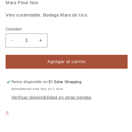
Mara Pinot Noir.
Vino sustentable. Bodega Mara de Uco.
Cantidad
Reducir
Aumentar
cantidad
cantidad
para
para
Mara
Mara
Agregar al carrito
Pinot
Pinot
Noir
Noir
Retiro disponible en
El Solar Shopping
Normalmente está listo en 1 hora
Verificar disponibilidad en otras tiendas